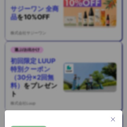
サジーワン 全商
品
を
10%OFF
株式会社サジーワン
遊ぶ/お出かけ
初回限定 LUUP
特別クーポン
（30分×2回無
料）
を
プレゼン
ト
株式会社Luup
スキルアップ