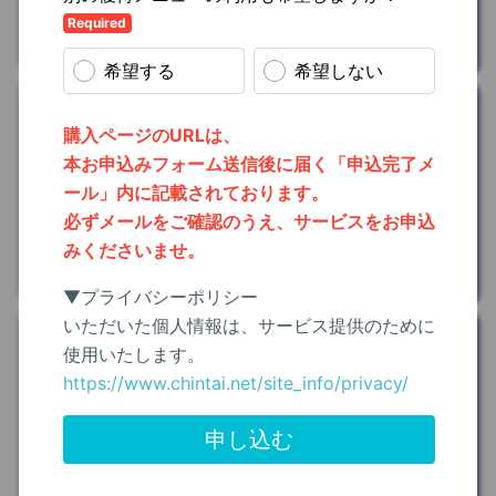
西川株式会社
おうち時間
IKEA家具・生活
雑貨
を
5%OFF
イケア・ジャパン株式会社
スキルアップ
オーディオブッ
ク聴き放題(30
日無料)
を
プレ
ゼント