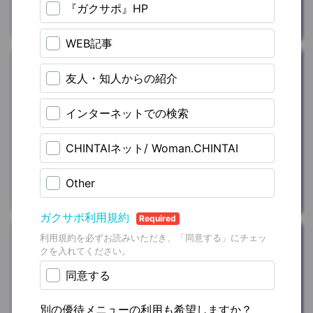
株式会社クラス
遊ぶ/お出かけ
カラオケ(グル
ープ室
料)10％OFFクー
ポン
を
プレゼン
ト
カラオケルーム歌広場
おうち時間
nishikawa（西
川）寝具
を
ご優
待