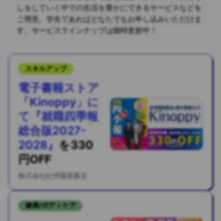
しをしていく中での生活を豊かにできるサービスなどを
ご用意。
学生であればどなたでもお申し込みいただけま
す。サービスラインナップは随時更新中！
スキルアップ
電子書籍ストア
「Kinoppy」に
て『就職四季報
総合版2027-
2028』
を
330
円OFF
株式会社紀伊國屋書店
健康/ボディケア