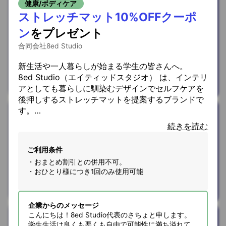
健康/ボディケア
プログラミング
ストレッチマット10%OFFクーポ
能力検定 テキス
ン
を
プレゼント
ト言語（レベル
合同会社8ed Studio
1）受験料
を
30%OFF
新生活や一人暮らしが始まる学生の皆さんへ。
8ed Studio（エイティッドスタジオ） は、インテリ
株式会社プログラミング総合研究所
アとしても暮らしに馴染むデザインでセルフケアを
後押しするストレッチマットを提案するブランドで
す。
ファッション
お部屋に敷くだけで、勉強の合間やリラックスタイ
続きを読む
ムが、ちょっと豊かになります。
Qoo10
50％OFFクーポ
ご利用条件
学生様の新生活を応援して、公式オンラインストア
・
おまとめ割引との併用不可。
ン
を
プレゼント
で使える「10%OFFクーポン」 をご用意しました！
・
おひとり様につき1回のみ使用可能
こんな人におすすめ
eBay Japan合同会社
・一人暮らしで毎日のリラックスタイムを充実させ
企業からのメッセージ
たい
こんにちは！8ed Studio代表のさちょと申します。
遊ぶ/お出かけ
・ストレッチやヨガを日常に取り入れたい
学生生活は良くも悪くも自由で可能性に満ち溢れて