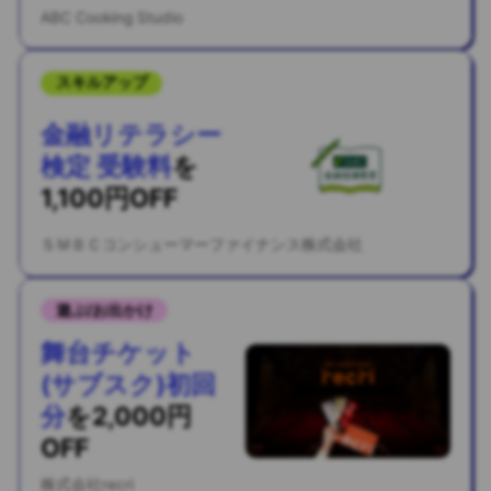
ABC Cooking Studio
スキルアップ
金融リテラシー
検定 受験料
を
1,100円OFF
ＳＭＢＣコンシューマーファイナンス株式会社
遊ぶ/お出かけ
舞台チケット
(サブスク)初回
分
を
2,000円
OFF
株式会社recri