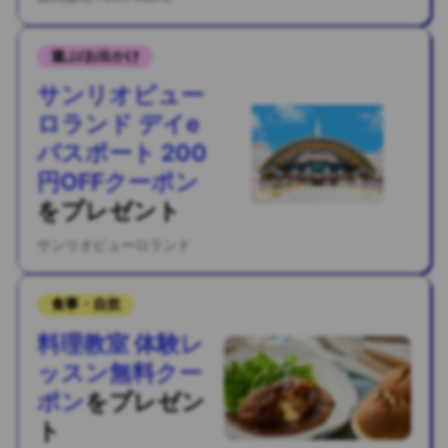
遊ぶ/お出かけ
サンリオピュー
ロランド デイe
パスポート 200
円OFFクーポン
を
プレゼント
サンリオピューロランド
食事・自炊
料理教室 体験レ
ッスン無料クー
ポン
を
プレゼン
ト