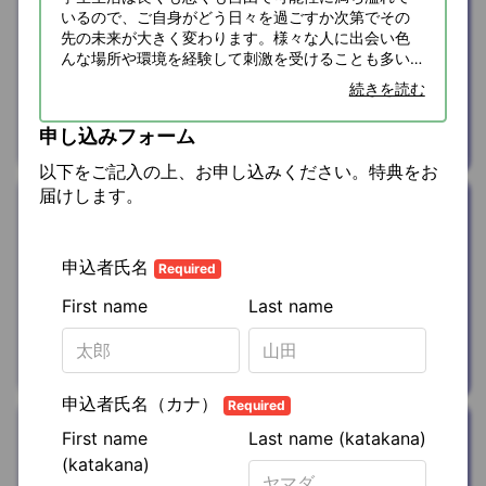
・おしゃれで機能的なインテリアアイテムを探して
いるので、ご自身がどう日々を過ごすか次第でその
浴衣レンタル
いる
先の未来が大きく変わります。様々な人に出会い色
5%OFFクーポ
んな場所や環境を経験して刺激を受けることも多い
・大切なご両親やお友達へ健康を祝うギフトを贈り
かと思いますが、最終的にはご自身としっかり向き
たい
続きを読む
ン
を
プレゼント
合い、自分の強み・弱みやしたいこと・したくない
ことを自己分析することが本当に大切である、とい
申し込みフォーム
うことだけ忘れないでいただけると嬉しいです！
着物の宅配レンタル 京都かしきもの
以下をご記入の上、お申し込みください。特典をお
セルフラブのお時間のお供だけではなく、大切なご
届けします。
両親やお友達へ健康を祝うギフトとしても。ぜひ
遊ぶ/お出かけ
Instagramもチェックしてください♩
Make self-care a habit and empower your
ジェルキャンド
tomorrow
ル用オーナメン
ト
を
プレゼント
株式会社平成エンタープライズ
健康/ボディケア
ストレッチマッ