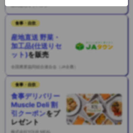
株式会社オトバンク
食事・自炊
産地直送 野菜・
加工品(仕送りセ
ット)
を
販売
全国農業協同組合連合会（JA全農）
食事・自炊
食事デリバリー
Muscle Deli 割
引クーポン
を
プ
レゼント
株式会社YOUR MEAL