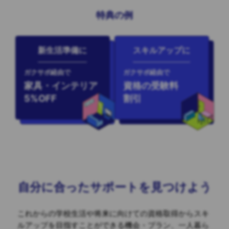
特典の例
新生活準備に
スキルアップに
ガクサポ経由で
ガクサポ経由で
家具・インテリア
資格の受験料
5%OFF
割引
自分に合ったサポートを見つけよう
これからの学校生活や将来に向けての資格取得からスキ
ルアップを目指すことができる
機会・プラン、一人暮ら