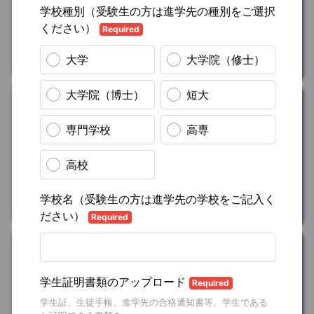
典)
を
プレゼン
ト
合同会社DMM.com
ファッション
洋服セット
(coordimate
box)
を
20%OFF
株式会社coordimate
健康/ボディケア
AIフィットネス
アプリ(60日無