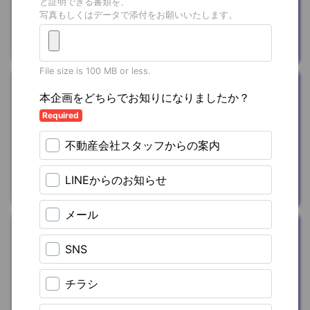
料)
を
プレゼン
ト
ならでわ株式会社
遊ぶ/お出かけ
海外eSIM
を
割引
株式会社トリファ
おうち時間
家具・家電レン
タル(CLAS)
を
15%OFF