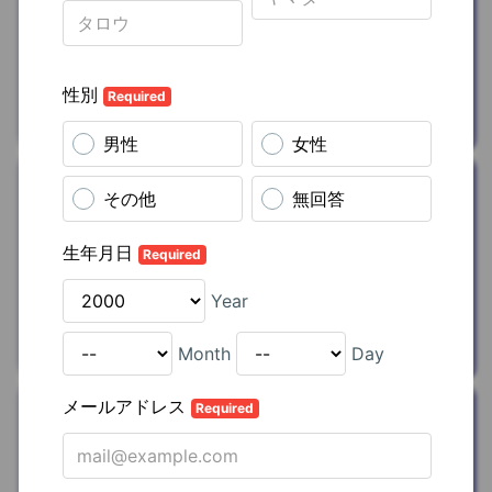
ト10%OFFクー
ポン
を
プレゼン
ト
合同会社8ed Studio
おうち時間
tower（生活雑
貨）
を
20%OFF
山崎実業株式会社
スキルアップ
オンライン英会
話(初月1円＋特