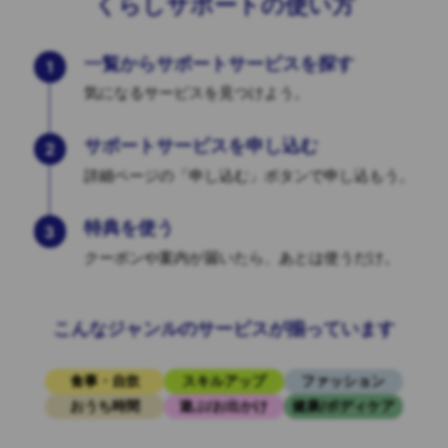
くらしサポートの使い方
一覧からサポートサービスを探す
1
気になるサービスを見つけよう。
サポートサービスを申し込む
2
詳細ページの「申し込む」ボタンで申し込もう。
特典を使う
3
クーポンや案内が届いたら、あとは使うだけ。
こんなジャンルのサービスが揃っています
食事・自炊
スキルアップ
ファッション
おうち時間
遊ぶ/お出かけ
健康/ボディケア