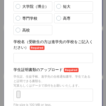
典)
を
プレゼン
ト
合同会社DMM.com
ファッション
洋服セット
(coordimate
box)
を
20%OFF
株式会社coordimate
健康/ボディケア
AIフィットネス
アプリ(60日無