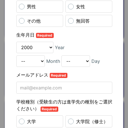
ト10%OFFクー
ポン
を
プレゼン
ト
合同会社8ed Studio
おうち時間
tower（生活雑
貨）
を
20%OFF
山崎実業株式会社
スキルアップ
オンライン英会
話(初月1円＋特