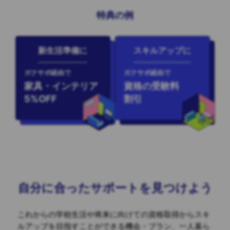
特典の例
新生活準備に
スキルアップに
ガクサポ経由で
ガクサポ経由で
家具・インテリア
資格の受験料
5%OFF
割引
自分に合ったサポートを見つけよう
これからの学校生活や将来に向けての資格取得からスキ
ルアップを目指すことができる
機会・プラン、一人暮ら