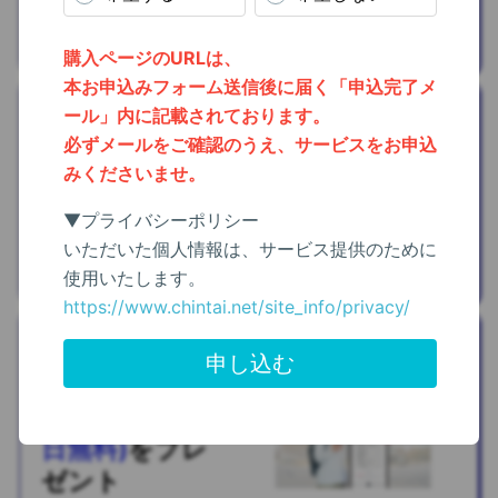
西川株式会社
おうち時間
IKEA家具・生活
雑貨
を
5%OFF
イケア・ジャパン株式会社
スキルアップ
オーディオブッ
ク聴き放題(30
日無料)
を
プレ
ゼント