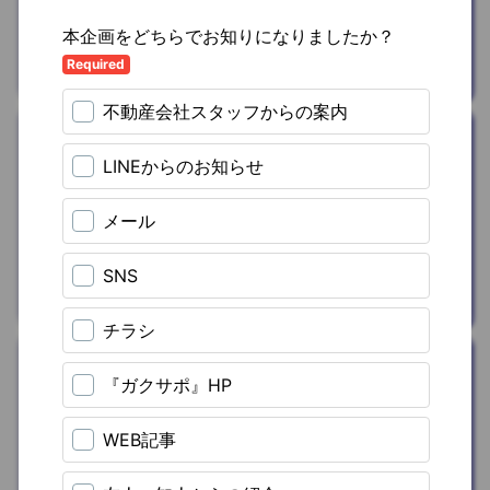
料)
を
プレゼン
ト
ならでわ株式会社
遊ぶ/お出かけ
海外eSIM
を
割引
株式会社トリファ
おうち時間
家具・家電レン
タル(CLAS)
を
15%OFF