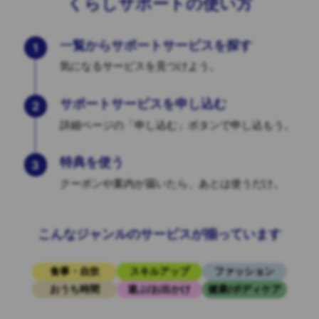
くらしサポートの使い方
一覧からサポートサービスを探す
1
気になるサービスを見つけよう。
サポートサービスを申し込む
2
詳細ページの「申し込む」ボタンで申し込もう。
特典を使う
3
クーポンや案内が届いたら、あとは使うだけ。
こんなジャンルのサービスが揃っています
食事・自炊
スキルアップ
ファッション
おうち時間
遊ぶ/お出かけ
健康/ボディケア