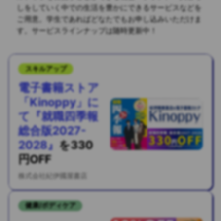
しをしていく中での生活を豊かにできるサービスなどを
ご用意。
学生であればどなたでもお申し込みいただけま
す。サービスラインナップは随時更新中！
スキルアップ
電子書籍ストア
「Kinoppy」に
て『就職四季報
総合版2027-
2028』
を
330
円OFF
株式会社紀伊國屋書店
健康/ボディケア