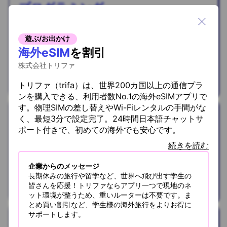
プログラミング
能力検定 テキス
ト言語（レベル
遊ぶ/お出かけ
1）受験料
を
海外eSIM
を
割引
30%OFF
株式会社トリファ
株式会社プログラミング総合研究所
トリファ（trifa）は、世界200カ国以上の通信プラ
ンを購入できる、利用者数No.1の海外eSIMアプリで
す。物理SIMの差し替えやWi-Fiレンタルの手間がな
ファッション
く、最短3分で設定完了。24時間日本語チャットサ
ポート付きで、初めての海外でも安心です。
Qoo10
続きを読む
50％OFFクーポ
ン
を
プレゼント
企業からのメッセージ
長期休みの旅行や留学など、世界へ飛び出す学生の
皆さんを応援！トリファならアプリ一つで現地のネ
eBay Japan合同会社
ット環境が整うため、重いルーターは不要です。ま
とめ買い割引など、学生様の海外旅行をよりお得に
サポートします。
遊ぶ/お出かけ