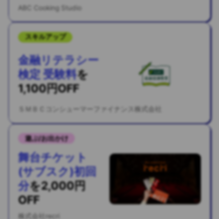
ABC Cooking Studio
スキルアップ
金融リテラシー
検定 受験料
を
1,100円OFF
ＳＭＢＣコンシューマーファイナンス株式会社
遊ぶ/お出かけ
舞台チケット
(サブスク)初回
分
を
2,000円
OFF
株式会社recri