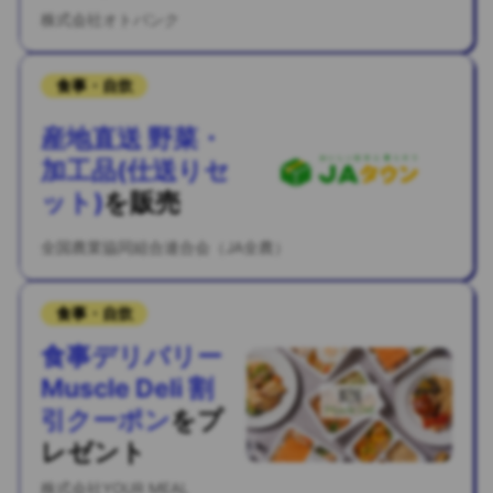
株式会社オトバンク
食事・自炊
産地直送 野菜・
加工品(仕送りセ
ット)
を
販売
全国農業協同組合連合会（JA全農）
食事・自炊
食事デリバリー
Muscle Deli 割
引クーポン
を
プ
レゼント
株式会社YOUR MEAL