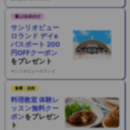
遊ぶ/お出かけ
サンリオピュー
ロランド デイe
パスポート 200
円OFFクーポン
を
プレゼント
サンリオピューロランド
食事・自炊
料理教室 体験レ
ッスン無料クー
ポン
を
プレゼン
ト