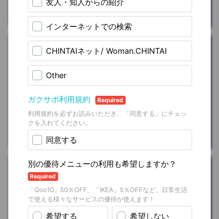
株式会社クラス
遊ぶ/お出かけ
カラオケ(グル
ープ室
料)10％OFFクー
ポン
を
プレゼン
ト
カラオケルーム歌広場
おうち時間
nishikawa（西
川）寝具
を
ご優
待