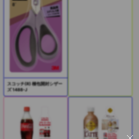
スコッチ(R) 梱包開封シザー
ズ 1488-J