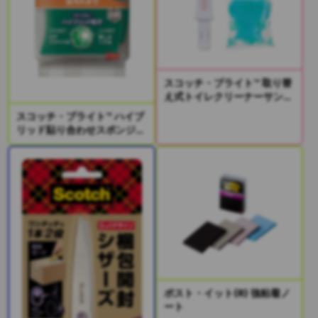
スコッチ・ブライト™ 取り替
え式トイレクリーナーサンプ
リングキット
スコッチ・ブライト™ ハイブ
リッド貼り合わせスポンジ2
個入り
ポスト・イット(R) 強粘着ノ
ート