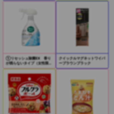
①リセッシュ除菌EX 香り
クイックルマグネットワイパ
が残らないタイプ（女性限
ーブラウンブラック
定）
②リセッシュ除菌EX デオ
ドラントパワー 香りが残ら
ないタイプ（男性限定）