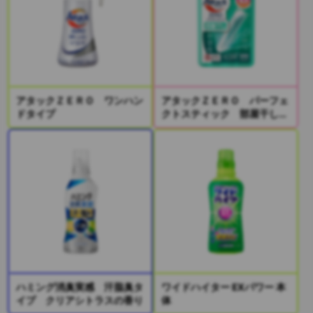
アタックＺＥＲＯ ワンハン
アタックＺＥＲＯ パーフェ
ドタイプ
クトスティック 部屋干し
２本入り
ハミング消臭実感 汗脂臭タ
ワイドハイター EXパワー 本
イプ クリアシトラスの香り
体