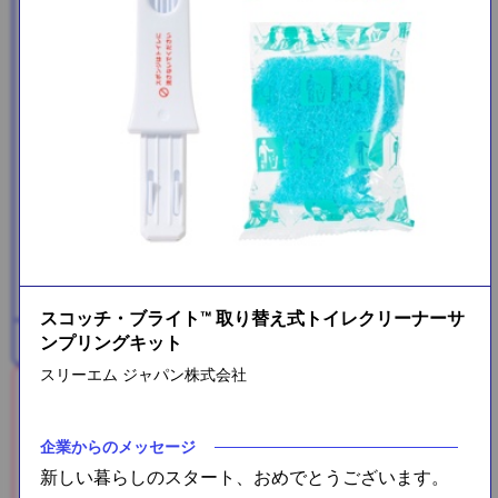
メガロスプロテインコーヒー
3包
スコッチ・ブライト™ 取り替え式トイレクリーナーサ
ンプリングキット
プラス糀 米糀ミルク
スリーエム ジャパン株式会社
企業からのメッセージ
新しい暮らしのスタート、おめでとうございます。