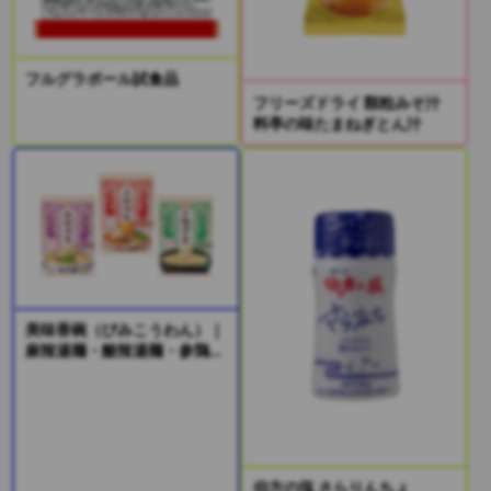
フルグラボール試食品
フリーズドライ 顆粒みそ汁
料亭の味たまねぎとん汁
美味香碗（びみこうわん）｜
麻辣湯麺・酸辣湯麺・参鶏湯
風麺
伯方の塩 さらりんちょ