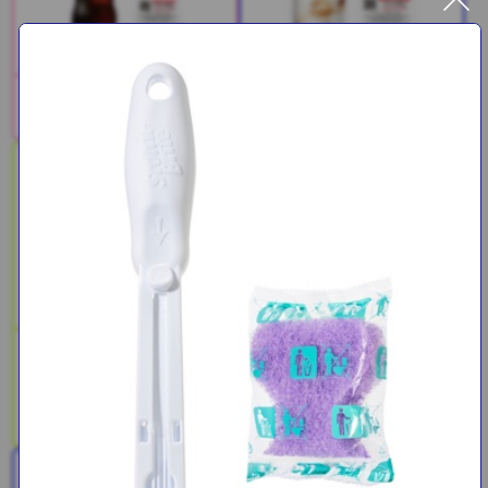
Coke ON®ドリンクチケット
Coke ON®ドリンクチケット
2種
2種
SAJI美鉄習慣（サジー＆マ
ンゴー）
PLUSカルピス(R) 免疫ケア /
睡眠・腸活ケア