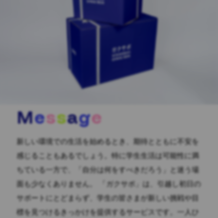
M
e
s
s
a
g
e
新しい環境での生活を始めるとき、期待とともに不安を
感じることもあるでしょう。特に学生生活は可能性に満
ちている一方で、「自分は何をすべきだろう」と迷う場
面も少なくありません。 「ガクサポ」は、引越し初日の
サポートにとどまらず、学生の皆さまが新しい挑戦や目
標を見つけるきっかけを提供するサービスです。一人ひ