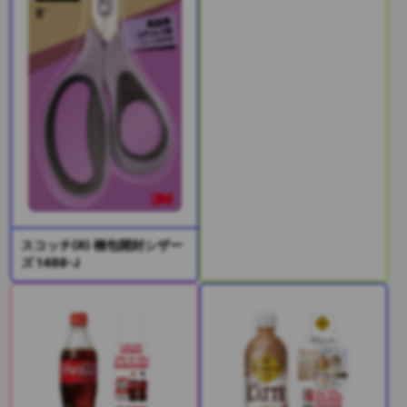
スコッチ(R) 梱包開封シザー
ズ 1488-J