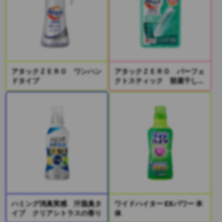
アタックＺＥＲＯ ワンハン
アタックＺＥＲＯ パーフェ
ドタイプ
クトスティック 部屋干し
２本入り
ハミング消臭実感 汗脂臭タ
ワイドハイター EXパワー 本
イプ クリアシトラスの香り
体