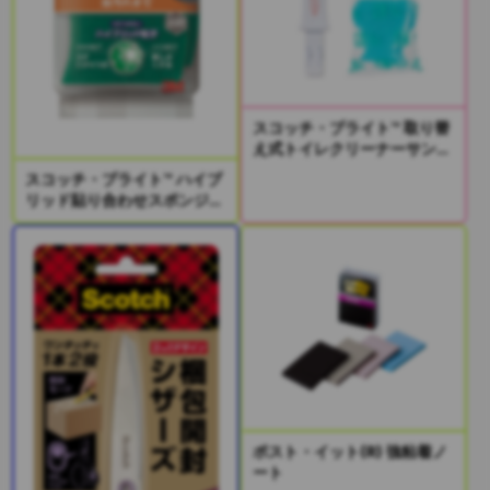
スコッチ・ブライト™ 取り替
え式トイレクリーナーサンプ
リングキット
スコッチ・ブライト™ ハイブ
リッド貼り合わせスポンジ2
個入り
ポスト・イット(R) 強粘着ノ
ート