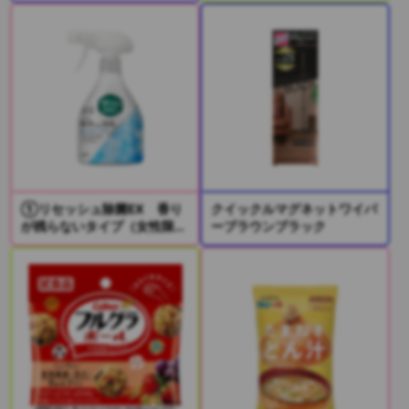
①リセッシュ除菌EX 香り
クイックルマグネットワイパ
が残らないタイプ（女性限
ーブラウンブラック
定）
②リセッシュ除菌EX デオ
ドラントパワー 香りが残ら
ないタイプ（男性限定）