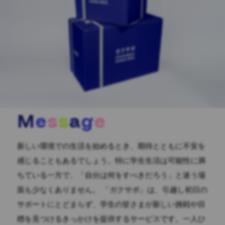
M
e
s
s
a
g
e
新しい環境での生活を始めるとき、期待とともに不安を
感じることもあるでしょう。特に学生生活は可能性に満
ちている一方で、「自分は何をすべきだろう」と迷う場
面も少なくありません。 「ガクサポ」は、引越し初日の
サポートにとどまらず、学生の皆さまが新しい挑戦や目
標を見つけるきっかけを提供するサービスです。一人ひ