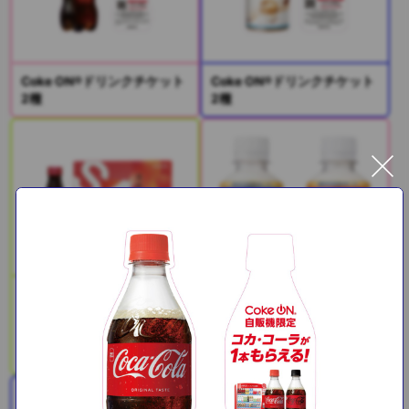
Coke ON®ドリンクチケット
Coke ON®ドリンクチケット
2種
2種
SAJI美鉄習慣（サジー＆マ
ンゴー）
PLUSカルピス(R) 免疫ケア /
睡眠・腸活ケア