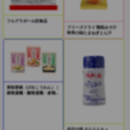
フルグラボール試食品
フリーズドライ 顆粒みそ汁
料亭の味たまねぎとん汁
美味香碗（びみこうわん）｜
麻辣湯麺・酸辣湯麺・参鶏湯
風麺
伯方の塩 さらりんちょ