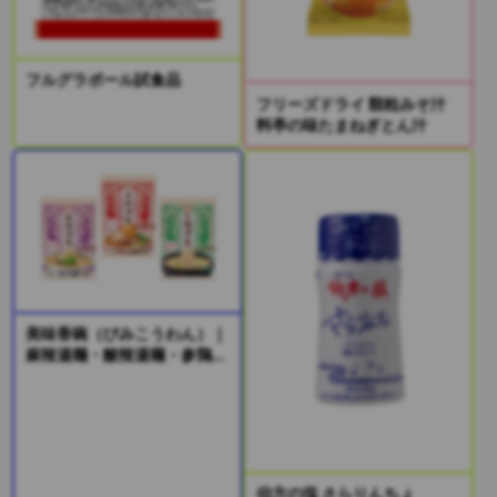
フルグラボール試食品
フリーズドライ 顆粒みそ汁
料亭の味たまねぎとん汁
美味香碗（びみこうわん）｜
麻辣湯麺・酸辣湯麺・参鶏湯
風麺
伯方の塩 さらりんちょ