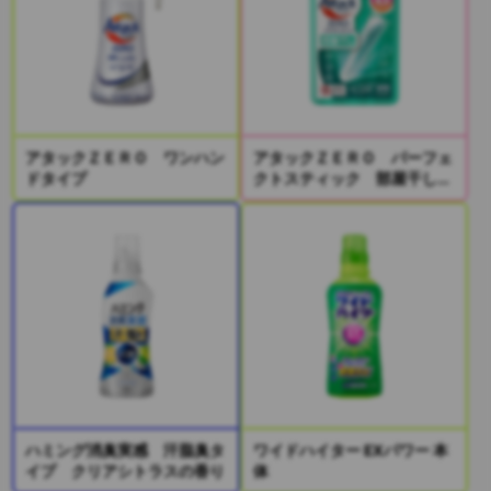
アタックＺＥＲＯ ワンハン
アタックＺＥＲＯ パーフェ
ドタイプ
クトスティック 部屋干し
２本入り
ハミング消臭実感 汗脂臭タ
ワイドハイター EXパワー 本
イプ クリアシトラスの香り
体