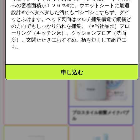
への密着面積が１２６％※に。ウエットシートに最適
設計※でベタベタした汚れもゴシゴシこすらず、グイ
ッとふけます。ヘッド裏面はマルチ捕集構造で縦横ど
の方向でもしっかり汚れを捕集。（※当社品比）フロ
ーリング（キッチン床）、クッションフロア（洗面
所）、玄関たたきにおすすめ。柄を短くして網戸に
も。
いち髪前髪キープコーム
申し込む
プロスタイル前髪メイクバブ
ル