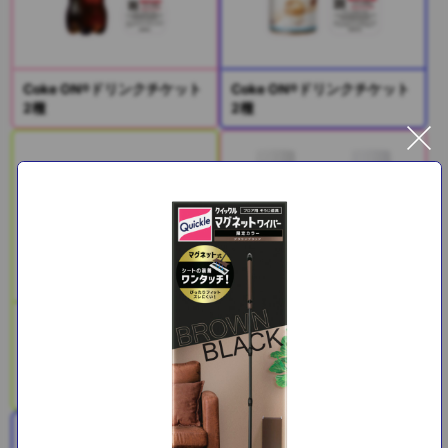
Coke ON®ドリンクチケット
Coke ON®ドリンクチケット
2種
2種
SAJI美鉄習慣（サジー＆マ
ンゴー）
PLUSカルピス(R) 免疫ケア /
睡眠・腸活ケア