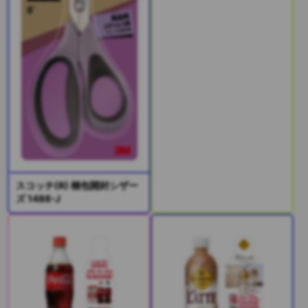
スコッチ(R) 梱包開封シザー
ズ 1488-J