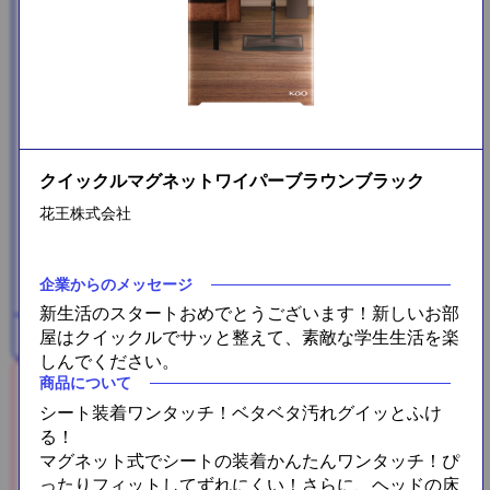
クイックルマグネットワイパーブラウンブラック
メガロスプロテインコーヒー
花王株式会社
3包
企業からのメッセージ
新生活のスタートおめでとうございます！新しいお部
屋はクイックルでサッと整えて、素敵な学生生活を楽
プラス糀 米糀ミルク
しんでください。
商品について
シート装着ワンタッチ！ベタベタ汚れグイッとふけ
る！
マグネット式でシートの装着かんたんワンタッチ！ぴ
ったりフィットしてずれにくい！さらに、ヘッドの床