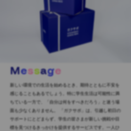
M
e
s
s
a
g
e
新しい環境での生活を始めるとき、期待とともに不安を
感じることもあるでしょう。特に学生生活は可能性に満
ちている一方で、「自分は何をすべきだろう」と迷う場
面も少なくありません。 「ガクサポ」は、引越し初日の
サポートにとどまらず、学生の皆さまが新しい挑戦や目
標を見つけるきっかけを提供するサービスです。一人ひ