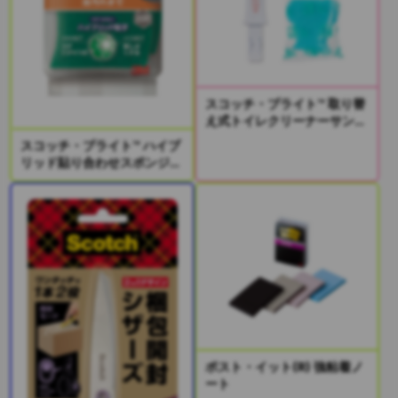
スコッチ・ブライト™ 取り替
え式トイレクリーナーサンプ
リングキット
スコッチ・ブライト™ ハイブ
リッド貼り合わせスポンジ2
個入り
ポスト・イット(R) 強粘着ノ
ート