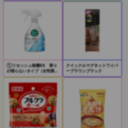
①リセッシュ除菌EX 香り
クイックルマグネットワイパ
が残らないタイプ（女性限
ーブラウンブラック
定）
②リセッシュ除菌EX デオ
ドラントパワー 香りが残ら
ないタイプ（男性限定）