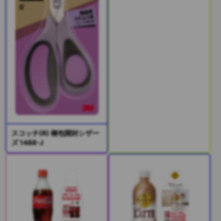
スコッチ(R) 梱包開封シザー
ズ 1488-J