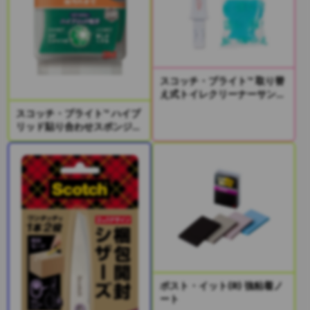
スコッチ・ブライト™ 取り替
え式トイレクリーナーサンプ
リングキット
スコッチ・ブライト™ ハイブ
リッド貼り合わせスポンジ2
個入り
ポスト・イット(R) 強粘着ノ
ート