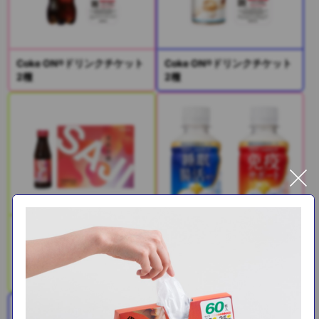
Coke ON®ドリンクチケット
Coke ON®ドリンクチケット
2種
2種
SAJI美鉄習慣（サジー＆マ
ンゴー）
PLUSカルピス(R) 免疫ケア /
睡眠・腸活ケア