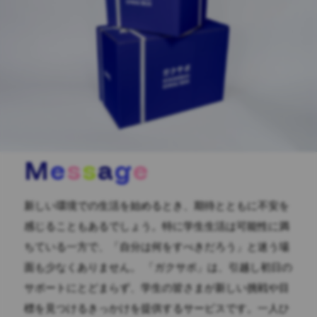
M
e
s
s
a
g
e
新しい環境での生活を始めるとき、期待とともに不安を
感じることもあるでしょう。特に学生生活は可能性に満
ちている一方で、「自分は何をすべきだろう」と迷う場
面も少なくありません。 「ガクサポ」は、引越し初日の
サポートにとどまらず、学生の皆さまが新しい挑戦や目
標を見つけるきっかけを提供するサービスです。一人ひ