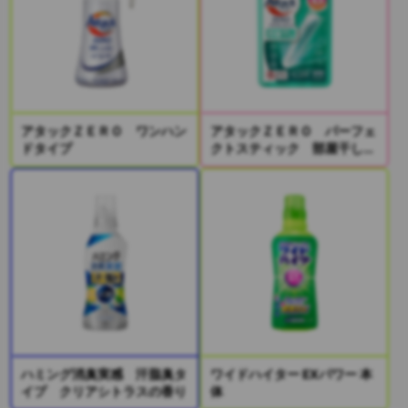
アタックＺＥＲＯ ワンハン
アタックＺＥＲＯ パーフェ
ドタイプ
クトスティック 部屋干し
２本入り
ハミング消臭実感 汗脂臭タ
ワイドハイター EXパワー 本
イプ クリアシトラスの香り
体