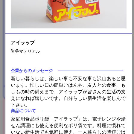
アイラップ
岩谷マテリアル
メガロスプロテインコーヒー
3包
企業からのメッセージ
新しい暮らしは、楽しい事も不安な事も沢山あると思
います。忙しい日の簡単ごはんや、友人との食事、も
しもの時の備えまで、アイラップが皆さんの生活の支
プラス糀 米糀ミルク
えになれば嬉しいです。自分らしい新生活を楽しんで
下さい。
商品について
家庭用食品ポリ袋「アイラップ」は、電子レンジや湯
せん調理にも使える便利なポリ袋です。料理に慣れて
いない新生活でも気軽に使え、一人暮らしの時短ごは