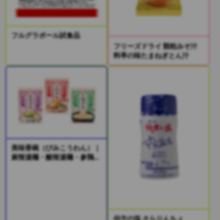
フルグラボール試食品
フリーズドライ 顆粒みそ汁
料亭の味たまねぎとん汁
美味香碗（びみこうわん）｜
麻辣湯麺・酸辣湯麺・参鶏湯
風麺
伯方の塩 さらりんちょ