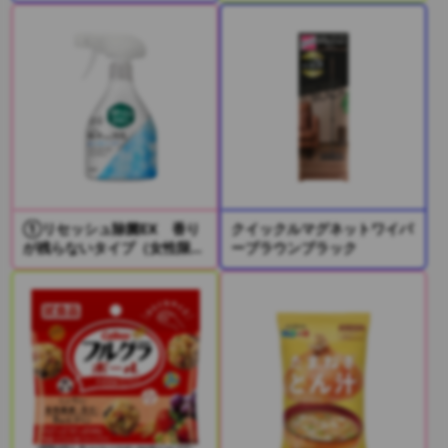
①リセッシュ除菌EX 香り
クイックルマグネットワイパ
が残らないタイプ（女性限
ーブラウンブラック
定）
②リセッシュ除菌EX デオ
ドラントパワー 香りが残ら
ないタイプ（男性限定）