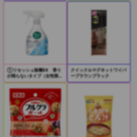
①リセッシュ除菌EX 香り
クイックルマグネットワイパ
が残らないタイプ（女性限
ーブラウンブラック
定）
②リセッシュ除菌EX デオ
ドラントパワー 香りが残ら
ないタイプ（男性限定）