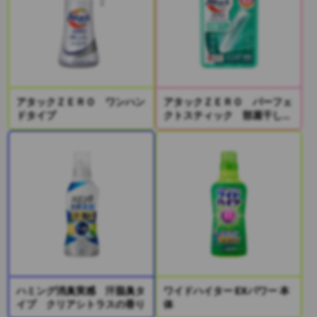
アタックＺＥＲＯ ワンハン
アタックＺＥＲＯ パーフェ
ドタイプ
クトスティック 部屋干し
２本入り
ハミング消臭実感 汗脂臭タ
ワイドハイター EXパワー 本
イプ クリアシトラスの香り
体