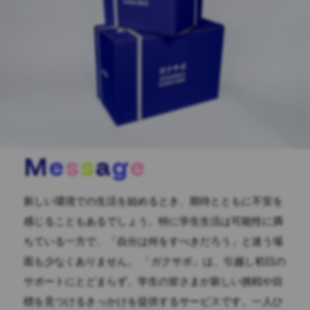
M
e
s
s
a
g
e
新しい環境での生活を始めるとき、期待とともに不安を
感じることもあるでしょう。特に学生生活は可能性に満
ちている一方で、「自分は何をすべきだろう」と迷う場
面も少なくありません。 「ガクサポ」は、引越し初日の
サポートにとどまらず、学生の皆さまが新しい挑戦や目
標を見つけるきっかけを提供するサービスです。一人ひ