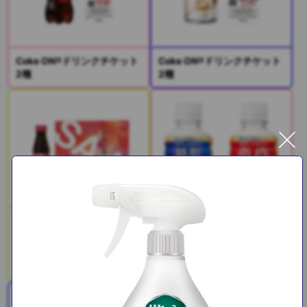
Coke ON®ドリンクチケット
Coke ON®ドリンクチケット
2種
2種
SAJI美鉄習慣（サジー＆マ
ンゴー）
PLUSカルピス(R) 免疫ケア /
睡眠・腸活ケア