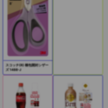
スコッチ(R) 梱包開封シザー
ズ 1488-J