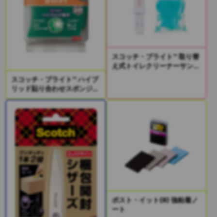
スコッチ・ブライト™ 取り替
え式トイレクリーナーサンプ
リングキット
スコッチ・ブライト™ ハイブ
リッド貼り合わせスポンジ2
個入り
ポスト・イット(R) 強粘着ノ
ート