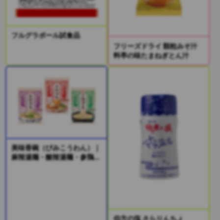
フルグラボール試食品
フリーズドライ 顆粒みそ汁
料亭の味たまねぎとん汁
美味香碗（びみこうわん）｜
麻辣湯麺・酸辣湯麺・参鶏湯
風麺
伯方の塩 さらりんちょ