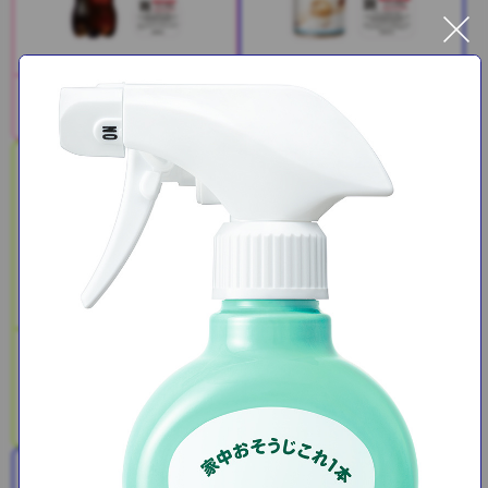
Coke ON®ドリンクチケット
Coke ON®ドリンクチケット
2種
2種
SAJI美鉄習慣（サジー＆マ
ンゴー）
PLUSカルピス(R) 免疫ケア /
睡眠・腸活ケア