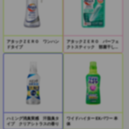
アタックＺＥＲＯ ワンハン
アタックＺＥＲＯ パーフェ
ドタイプ
クトスティック 部屋干し
２本入り
ハミング消臭実感 汗脂臭タ
ワイドハイター EXパワー 本
イプ クリアシトラスの香り
体