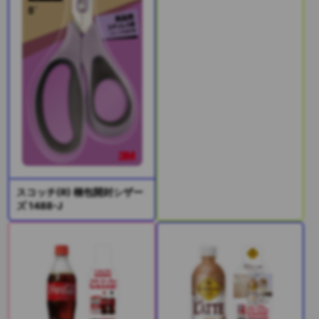
スコッチ(R) 梱包開封シザー
ズ 1488-J