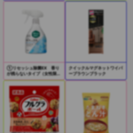
①リセッシュ除菌EX 香り
クイックルマグネットワイパ
が残らないタイプ（女性限
ーブラウンブラック
定）
②リセッシュ除菌EX デオ
ドラントパワー 香りが残ら
ないタイプ（男性限定）