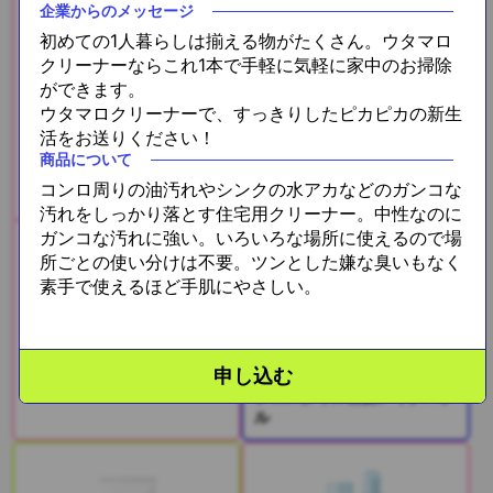
企業からのメッセージ
初めての1人暮らしは揃える物がたくさん。ウタマロ
クリーナーならこれ1本で手軽に気軽に家中のお掃除
ができます。
ウタマロクリーナーで、すっきりしたピカピカの新生
活をお送りください！
商品について
コンロ周りの油汚れやシンクの水アカなどのガンコな
汚れをしっかり落とす住宅用クリーナー。中性なのに
ガンコな汚れに強い。いろいろな場所に使えるので場
いち髪前髪キープコーム
所ごとの使い分けは不要。ツンとした嫌な臭いもなく
素手で使えるほど手肌にやさしい。
申し込む
プロスタイル前髪メイクバブ
ル