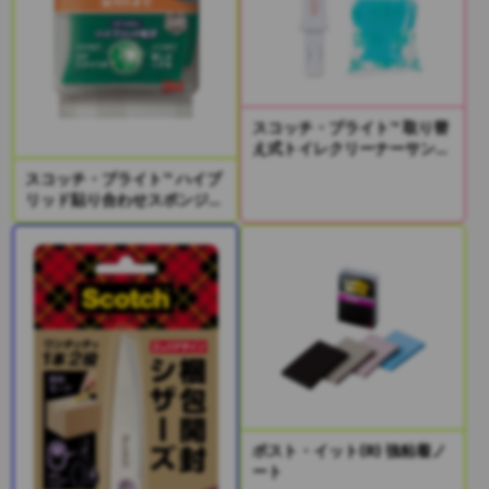
スコッチ・ブライト™ 取り替
え式トイレクリーナーサンプ
リングキット
スコッチ・ブライト™ ハイブ
リッド貼り合わせスポンジ2
個入り
ポスト・イット(R) 強粘着ノ
ート