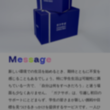
M
e
s
s
a
g
e
新しい環境での生活を始めるとき、期待とともに不安を
感じることもあるでしょう。特に学生生活は可能性に満
ちている一方で、「自分は何をすべきだろう」と迷う場
面も少なくありません。 「ガクサポ」は、引越し初日の
サポートにとどまらず、学生の皆さまが新しい挑戦や目
標を見つけるきっかけを提供するサービスです。一人ひ