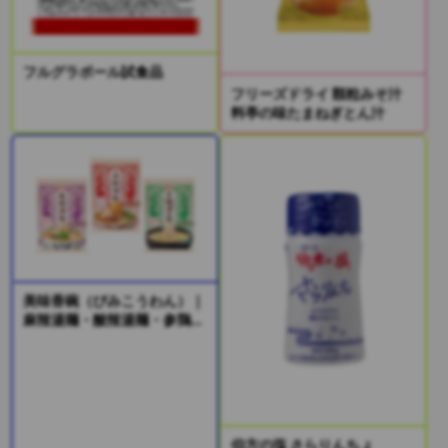
フルグラボール試食品
フリーズドライ 顆粒みそ汁
料亭の味たまねぎとん汁
美味香碗（びみこうわん）｜
麻辣湯麺・酸辣湯麺・参鶏湯
風麺
伯方の塩 さらりんちょ