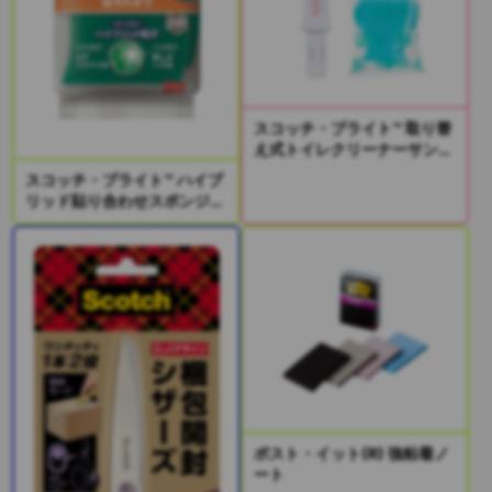
スコッチ・ブライト™ 取り替
え式トイレクリーナーサンプ
リングキット
スコッチ・ブライト™ ハイブ
リッド貼り合わせスポンジ2
個入り
ポスト・イット(R) 強粘着ノ
ート