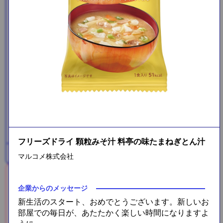
メガロスプロテインコーヒー
3包
フリーズドライ 顆粒みそ汁 料亭の味たまねぎとん汁
プラス糀 米糀ミルク
マルコメ株式会社
企業からのメッセージ
新生活のスタート、おめでとうございます。新しいお
部屋での毎日が、あたたかく楽しい時間になりますよ