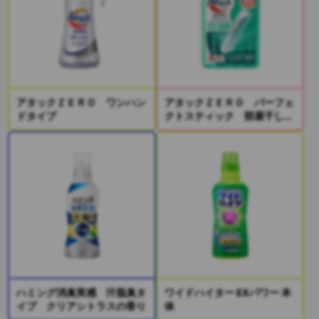
アタックＺＥＲＯ ワンハン
アタックＺＥＲＯ パーフェ
ドタイプ
クトスティック 部屋干し
２本入り
ハミング消臭実感 汗脂臭タ
ワイドハイター EXパワー 本
イプ クリアシトラスの香り
体