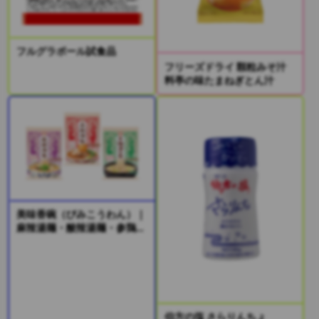
フルグラボール試食品
フリーズドライ 顆粒みそ汁
料亭の味たまねぎとん汁
美味香碗（びみこうわん）｜
麻辣湯麺・酸辣湯麺・参鶏湯
風麺
伯方の塩 さらりんちょ