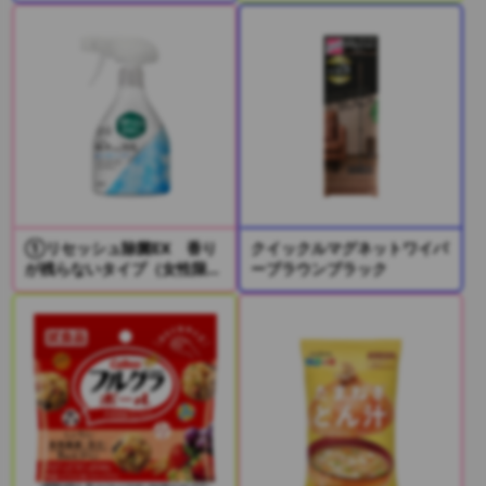
①リセッシュ除菌EX 香り
クイックルマグネットワイパ
が残らないタイプ（女性限
ーブラウンブラック
定）
②リセッシュ除菌EX デオ
ドラントパワー 香りが残ら
ないタイプ（男性限定）