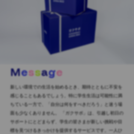
M
e
s
s
a
g
e
新しい環境での生活を始めるとき、期待とともに不安を
感じることもあるでしょう。特に学生生活は可能性に満
ちている一方で、「自分は何をすべきだろう」と迷う場
面も少なくありません。 「ガクサポ」は、引越し初日の
サポートにとどまらず、学生の皆さまが新しい挑戦や目
標を見つけるきっかけを提供するサービスです。一人ひ