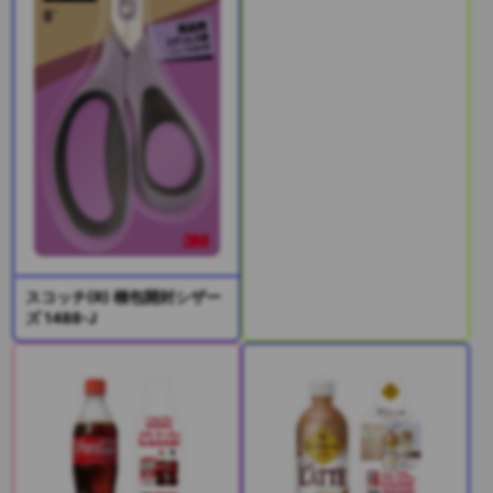
スコッチ(R) 梱包開封シザー
ズ 1488-J